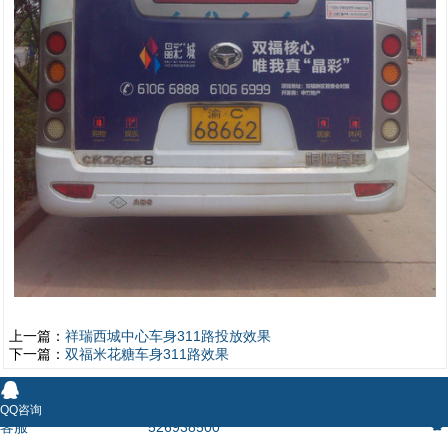
1
2
上一篇：
祥瑞西城中心车身311路投放效果
下一篇：
双福米花糖车身311路效果
󰇇
QQ咨询
客服
526938500
󰇇
󰇯